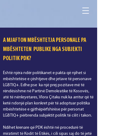
A MJAFTON MBËSHTETJA PERSONALE PA
MBËSHTETEN PUBLIKE NGA SUBJEKTI
POLITIK PDK?
Është njëra ndër politikanet e pakta që njihet si
mbështetëse e çështjeve dhe jetave të personave
LGBTIQ+. Edhe pse ka një prej pozitave më të
rëndësishme në Partinë Demokratike të Kosovës,
atë të nënkryetares, Vlora Çitaku nuk ka arritur që të
ketë ndonjë plan konkret për të adoptuar politika
mbështetëse e gjithëpërfshirëse për personat
LGBTIQ+ përbrenda subjektit politik të cilit i takon.
Ndihet krenare që PDK është në procedurë të
miratimit të Kodit të Etikës, i cili sipas saj do të jetë