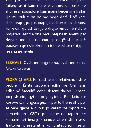
veç pse kom dalë në Paradën e parë,
fatkeqësisht kam qenë e vetme, ka pasë më
shumë ambasadorë, kam marrë kërcënime fizike,
kjo mu nuk m`ba bo me heqë dorë. Unë kom
shku prapë, prapë, prapë, nuk bon me u zbraps,
kur e din që është një e drejtë fundamentale e
patjetërsueshme dhe secili prej nesh e kemi për
detyrë me ju ndihmu, posaqësisht marrë
parasysh që është komunitet që është i shtypur
në shumë nivele.
SEKHMET:
Qysh me e gjetë na, qysh me kopju
Çitaku të tjera?
VLORA
ÇITAKU
:
Pa dashtë me relativizu, është
problem. Është problem edhe ne Gjermani,
edhe në Amerikë, edhe sistemi dallon – shteti
prej shtetit, qyteti prej qytetit. Por këtu në
Kosovë ka mungesë guximi për të thënë dhe për
të bërë gjënë e duhur, jo vetëm në raport me
komunitetin LGBT+ por edhe në raport me
komunitetet tjera jo shumicë. Unë e shoh se si
trajtohen pjesëtarët e komunitetit rom, se si