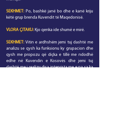
SEKHMET:
Po, bashkë janë bo dhe e kanë kriju
këtë grup brenda Kuvendit të Maqedonisë.
VLORA
ÇITAKU
:
Kjo qenka ide shumë e mirë.
SEKHMET:
Vitin e ardhshëm jemi tuj dashtë me
analizu se qysh ka funksionu ky grupacion dhe
qysh me propozu që diçka e tillë me ndodhë
edhe në Kuvendin e Kosovës dhe jemi tuj
dashtë me i realizu disa intervista me e pa sa ka
ndiku edhe çka ka bo ky grup, që me e inciu në
Kosovë, dhe me nisë me ndihmën e disa
deputetëve. Folëm për Kodin Civil, për gjuhën
në Kuvend. Qysh e analizon qasjen e
udhëheqësve të Kuvendit të cilët munden me
ta ndalë mikrofonin, qysh e vlerëson Kuvendin
në aspektin e gjuhës së urrejtjes që përdoret në
Kuvend?
VLORA
ÇITAKU
:
Fatkeqësisht ajo nuk ka qenë
seanca e vetme në Parlament ku është tejkaluar