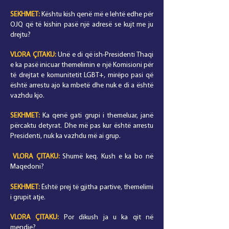
SEKHMET:
Kështu kish qenë më e lehtë edhe për
OJQ që të kishin pasë një adresë se kujt me ju
drejtu?
VLORA
ÇITAKU
:
Unë e di që ish-Presidenti Thaqi
e ka pasë inicuar themelimin e një Komisioni për
të drejtat e komunitetit LGBT+, mirëpo pasi që
është arrestu ajo ka mbetë dhe nuk e di a është
vazhdu kjo.
SEKHMET:
Ka qenë gati grupi i themeluar, janë
përcaktu detyrat. Dhe më pas kur është arrestu
Presidenti, nuk ka vazhdu më ai grup.
VLORA
ÇITAKU
:
Shumë keq. Kush e ka bo në
Maqedoni?
SEKHMET:
Është prej të gjitha partive, themelimi
i grupit atje.
VLORA
ÇITAKU
:
Por dikush ja u ka qit në
mendje?