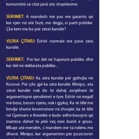
komuniteti se cilat janë ato shqetësime.
SEKHMET:
A mundesh më pas me garantu që
kur vjen në atë fazë, me dëgju, si parti politike.
Çka keni me bo për zërat kundër?
VLORA
ÇITAKU
:
Është normale me pasë zëra
kundër.
SEKHMET:
Por kur del në hapësirë publike, dhe
kur del në deklarata publike...
VLORA
ÇITAKU
:
Ka zëra kundër për gjithçka në
Kosovë. Për çdo gjë ka zëra kundër. Mirëpo, ata
zërat kundër nuk do të duhej asnjëherë të
argumentojnë qëndrimet e tyre. Është në rregull
me besu, beson njeriu, nuk i gjykoj. Ka të tillë me
bindje shumë koservatore në shoqëri, ka të tillë
në Gjermani e Amerikë e kudo edhe besojnë që
martesa duhet të jetë veç mes burrit e gruas.
Mbaje atë mendim, s`mundem me ta ndërru me
dhunë. Mirëpo, kur argumenton për pozicionin