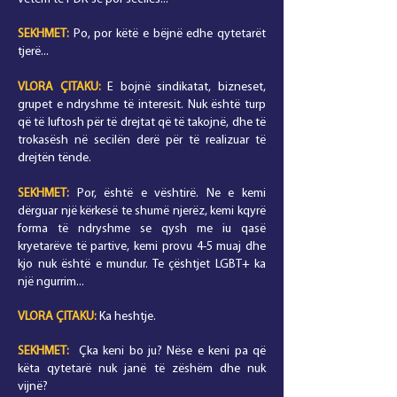
SEKHMET:
Po, por këtë e bëjnë edhe qytetarët
tjerë...
VLORA
ÇITAKU
:
E bojnë sindikatat, bizneset,
grupet e ndryshme të interesit. Nuk është turp
që të luftosh për të drejtat që të takojnë, dhe të
trokasësh në secilën derë për të realizuar të
drejtën tënde.
SEKHMET:
Por, është e vështirë. Ne e kemi
dërguar një kërkesë te shumë njerëz, kemi kqyrë
forma të ndryshme se qysh me iu qasë
kryetarëve të partive, kemi provu 4-5 muaj dhe
kjo nuk është e mundur. Te çështjet LGBT+ ka
një ngurrim...
VLORA
ÇITAKU
:
Ka heshtje.
SEKHMET:
Çka keni bo ju? Nëse e keni pa që
këta qytetarë nuk janë të zëshëm dhe nuk
vijnë?