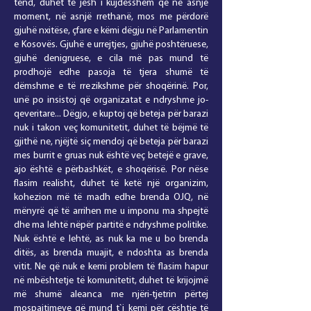
tënd, duhet të jesh i kujdesshëm që në asnjë
moment, në asnjë rrethanë, mos me përdorë
gjuhë nxitëse, çfare e këmi dëgju në Parlamentin
e Kosovës. Gjuhë e urrejtjes, gjuhë poshtëruese,
gjuhë denigruese, e cila më pas mund të
prodhojë edhe pasoja të tjera shumë të
dëmshme e të rrezikshme për shoqërinë. Por,
unë po insistoj që organizatat e ndryshme jo-
qeveritare... Dëgjo, e kuptoj që beteja për barazi
nuk i takon veç komunitetit, duhet të bëjmë të
gjithë ne, njëjtë siç mendoj që beteja për barazi
mes burrit e gruas nuk është veç betejë e grave,
ajo është e përbashkët, e shoqërisë. Por nëse
flasim realisht, duhet të ketë një organizim,
kohezion më të madh edhe brenda OJQ, në
mënyrë që të arrihen me u imponu ma shpejtë
dhe ma lehtë nëpër partitë e ndryshme politike.
Nuk është e lehtë, as nuk ka me u bo brenda
ditës, as brenda muajit, e ndoshta as brenda
vitit. Ne që nuk e kemi problem të flasim hapur
në mbështetje të komunitetit, duhet të krijojmë
më shumë aleanca me njëri-tjetrin përtej
mospajtimeve që mund t`i kemi për çështje të