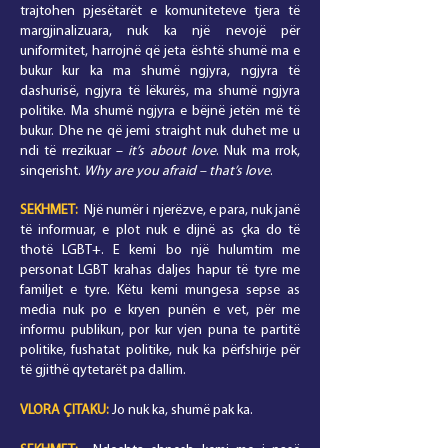
trajtohen pjesëtarët e komuniteteve tjera të
margjinalizuara, nuk ka një nevojë për
uniformitet, harrojnë që jeta është shumë ma e
bukur kur ka ma shumë ngjyra, ngjyra të
dashurisë, ngjyra të lëkurës, ma shumë ngjyra
politike. Ma shumë ngjyra e bëjnë jetën më të
bukur. Dhe ne që jemi straight nuk duhet me u
ndi të rrezikuar –
it’s about love
. Nuk ma rrok,
sinqerisht.
Why are you afraid – that’s love
.
SEKHMET:
Një numër i njerëzve, e para, nuk janë
të informuar, e plot nuk e dijnë as çka do të
thotë LGBT+. E kemi bo një hulumtim me
personat LGBT krahas daljes hapur të tyre me
familjet e tyre. Këtu kemi mungesa sepse as
media nuk po e kryen punën e vet, për me
informu publikun, por kur vjen puna te partitë
politike, fushatat politike, nuk ka përfshirje për
të gjithë qytetarët pa dallim.
VLORA
ÇITAKU
:
Jo nuk ka, shumë pak ka.