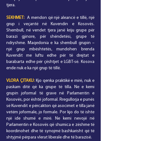
tjera.
SEKHMET:
A mendon që një aleancë e tillë, një
grup i veçantë në Kuvendin e Kosovës.
Shembull, në vendet tjera janë kriju grupe për
barazi gjinore, për shëndetësi, grupe të
ndryshme. Maqedonia e ka shembull grupin –
një grup mbështetës, mundohen brenda
Kuvendit me luftu edhe për të drejtat e
barabarta edhe për çështjet e LGBT-së. Kosova
ende nuk e ka një grup të tillë.
VLORA
ÇITAKU
:
Kjo qenka praktikë e mirë, nuk e
paskam ditë që ka grupe të tilla. Ne e kemi
grupin joformal të grave në Parlamentin e
Kosovës, por është joformal. Rregullorja e punës
së Kuvendit e përcakton që asocimet e tilla janë
vetëm joformale, jo formale. Por kjo do të ishte
një ide shumë e mirë. Ne kemi nevojë në
Parlamentin e Kosovës që shumica e zëshme të
koordinohet dhe të synojmë bashkarisht që të
shtyjmë përpara vlerat liberale dhe të barazisë.