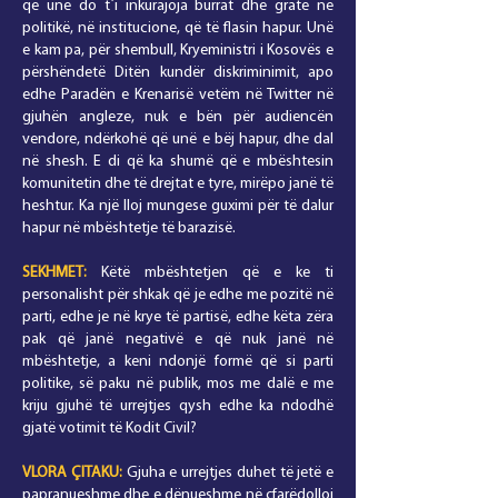
që unë do t`i inkurajoja burrat dhe gratë në
politikë, në institucione, që të flasin hapur. Unë
e kam pa, për shembull, Kryeministri i Kosovës e
përshëndetë Ditën kundër diskriminimit, apo
edhe Paradën e Krenarisë vetëm në Twitter në
gjuhën angleze, nuk e bën për audiencën
vendore, ndërkohë që unë e bëj hapur, dhe dal
në shesh. E di që ka shumë që e mbështesin
komunitetin dhe të drejtat e tyre, mirëpo janë të
heshtur. Ka një lloj mungese guximi për të dalur
hapur në mbështetje të barazisë.
SEKHMET:
Këtë mbështetjen që e ke ti
personalisht për shkak që je edhe me pozitë në
parti, edhe je në krye të partisë, edhe këta zëra
pak që janë negativë e që nuk janë në
mbështetje, a keni ndonjë formë që si parti
politike, së paku në publik, mos me dalë e me
kriju gjuhë të urrejtjes qysh edhe ka ndodhë
gjatë votimit të Kodit Civil?
VLORA
ÇITAKU
:
Gjuha e urrejtjes duhet të jetë e
papranueshme dhe e dënueshme në çfarëdolloj