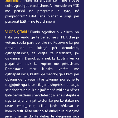
SEKHMET:
Ndoshta shpesh kemi me i pasë
edhe zgjedhjet e ardhshme. A i konsideron PDK
me përfshi në programin e tyre, në
planprogram? Cilat janë planet e juaja për
personat LGBT+ në të ardhmen?
VLORA
ÇITAKU
:
Planin zgjedhor nuk e kemi bo
hala, por kurdo që të bëhet, ne si PDK dhe jo
vetëm, secila parti politike në Kosovë e ka për
detyrë që të luftojë për demokraci,
gjithëpërfshirje, të drejta të barabarta, jo-
diskriminim. Demokracia nuk ka kuptim kur ka
përjashtim, nuk ka kuptim me përjashtim.
Demokracia merr kuptim vetëm me
gjithëpërfshirje, kështu që mendoj që e kemi për
obligim që jo vetëm t`ju takojmë, por edhe të
dëgjojmë nga ju se cila janë shqetësimet tuaja,
se ndoshta ne nuk e dijmë më së miri se a bëhet
fjalë për kujdesin shëndetësor, a janë shtëpitë e
sigurta, a janë linjat telefonike për kontakte në
raste emergjente, cilat janë kërkesat e
komunitetit. Këto nuk do të duhej t`ua diktojmë
juve, dhe ne do të duhej të dëgjonim nga