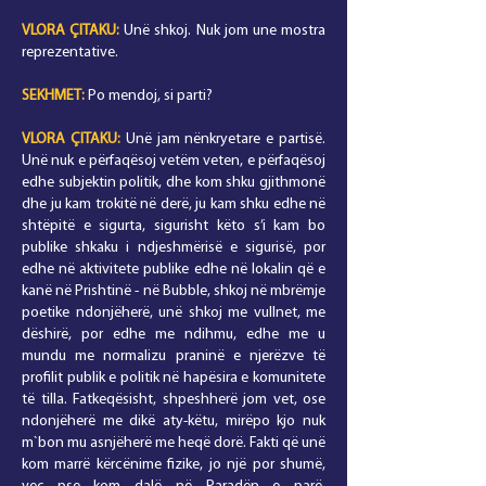
VLORA
ÇITAKU
:
Unë shkoj. Nuk jom une mostra
reprezentative.
SEKHMET:
Po mendoj, si parti?
VLORA
ÇITAKU
:
Unë jam nënkryetare e partisë.
Unë nuk e përfaqësoj vetëm veten, e përfaqësoj
edhe subjektin politik, dhe kom shku gjithmonë
dhe ju kam trokitë në derë, ju kam shku edhe në
shtëpitë e sigurta, sigurisht këto s’i kam bo
publike shkaku i ndjeshmërisë e sigurisë, por
edhe në aktivitete publike edhe në lokalin që e
kanë në Prishtinë - në Bubble, shkoj në mbrëmje
poetike ndonjëherë, unë shkoj me vullnet, me
dëshirë, por edhe me ndihmu, edhe me u
mundu me normalizu praninë e njerëzve të
profilit publik e politik në hapësira e komunitete
të tilla. Fatkeqësisht, shpeshherë jom vet, ose
ndonjëherë me dikë aty-këtu, mirëpo kjo nuk
m`bon mu asnjëherë me heqë dorë. Fakti që unë
kom marrë kërcënime fizike, jo një por shumë,