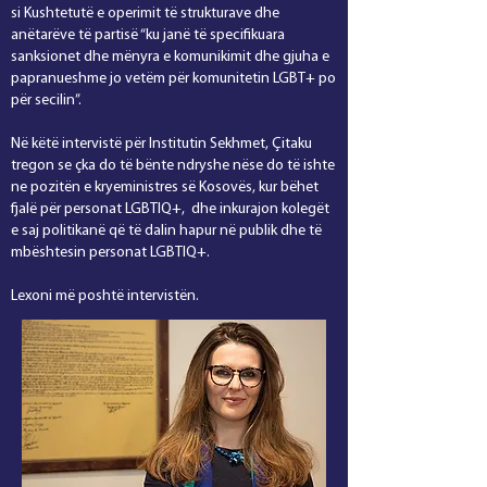
si Kushtetutë e operimit të strukturave dhe
anëtarëve të partisë “ku janë të specifikuara
sanksionet dhe mënyra e komunikimit dhe gjuha e
papranueshme jo vetëm për komunitetin LGBT+ po
për secilin”.
Në këtë intervistë për Institutin Sekhmet, Çitaku
tregon se çka do të bënte ndryshe nëse do të ishte
ne pozitën e kryeministres së Kosovës, kur bëhet
fjalë për personat LGBTIQ+, dhe inkurajon kolegët
e saj politikanë që të dalin hapur në publik dhe të
mbështesin personat LGBTIQ+.
Lexoni më poshtë intervistën.