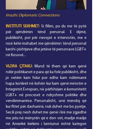
Imazhi: Diplomatic Connections
INSTITUTI SEKHMET:
Si fillim, po du me të pytë
për qëndrimin tënd personal. E dijmë,
publikisht, por për nevojat e intervistës, me e
nisë këtë muhabet me qëndrimin tënd personal
karshi çështjeve dhe jetëve të personave LGBT+
në Kosovë...
VLORA ÇITAKU:
Mund të them që kam qenë
ndër politikanet e para që ka folë publikisht, dhe
jo vetëm kam folur por edhe kam ndërmarrë
hapa konkret në kohën kur kam qenë ministre e
Integrimit Evropian, në përfshirjen e komunitetit
LGBT+ në proceset e ndryshme politike dhe
vendimmarrëse. Personalisht, unë mendoj që
kur flitet për dashurinë, nuk duhet me bo pyetje.
Secili prej nesh duhet me qenë i lirë me zgjedhë
me jetu në mënyrën që e don vet, madje madje
në Amerikë kërkimi i lumturisë është kategori