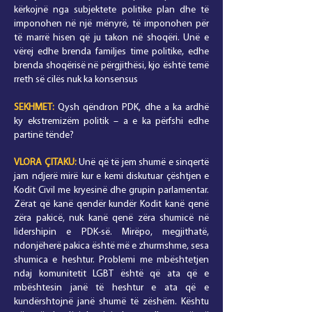
kërkojnë nga subjektete politike plan dhe të
imponohen në një mënyrë, të imponohen për
të marrë hisen që ju takon në shoqëri. Unë e
vërej edhe brenda familjes time politike, edhe
brenda shoqërisë në përgjithësi, kjo është temë
rreth së cilës nuk ka konsensus
SEKHMET:
Qysh qëndron PDK, dhe a ka ardhë
ky ekstremizëm politik – a e ka përfshi edhe
partinë tënde?
VLORA
ÇITAKU
:
Unë që të jem shumë e sinqertë
jam ndjerë mirë kur e kemi diskutuar çështjen e
Kodit Civil me kryesinë dhe grupin parlamentar.
Zërat që kanë qendër kundër Kodit kanë qenë
zëra pakicë, nuk kanë qenë zëra shumicë në
lidershipin e PDK-së. Mirëpo, megjithatë,
ndonjëherë pakica është më e zhurmshme, sesa
shumica e heshtur. Problemi me mbështetjen
ndaj komunitetit LGBT është që ata që e
mbështesin janë të heshtur e ata që e
kundërshtojnë janë shumë të zëshëm. Kështu