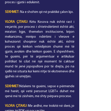
proces i gjatë i edukimit.
SEKHMET:
Na e shohim që në praktikë çalon kjo.
VLORA
ÇITAKU
:
Këtu Kosova nuk është rast i
veçantë, por procesi i shtetndërtimit është akt,
miraton ligje, themelon institucione, krijon
mekanizma, mirëpo ndërtimi i vlerave e
kohezionit shoqëror nuk është akt, është
proces që kërkon vetëdijësim shumë më të
gjatë, avokim dhe kërkon guxim. E shpeshherë,
te guximi, për të argumentuar e artikuluar
politikat të cilat në një moment të caktuar
mund të jenë jopopullore por të drejta, po na
sjellë në situata kur kemi rritje të ekstremeve dhe
gjuhës së urrejtjes.
SEKHMET:
Ndalemi te guximi, sepse e përmende
më herët, që vetë personat LGBT+ duhet me
qenë më të zëshëm, me shty përpara procese.
VLORA
ÇITAKU
:
Me ardhë, me trokitë në derë, jo
vetëm të PDK-së por secilës...