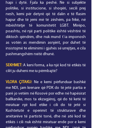
hapi i dytë. Fjala ka peshë. Ne si subjekte
politike, si institucione, si shoqëri, secili prej
nesh, kemi për detyrë që të dalin e të flasim
hapur dhe të jemi më të zëshëm, pa frikë, në
mbështetje të komunitetit LGBT. Mirëpo,
poashtu, në një parti politike është vështirë të
diktosh qëndrim, dhe nuk mund t`ia imponosh
as votën as mendimin asnjërit, por duhet të
insistojmë te eliminimi i gjuhës së urrejtjes, e cila
pashmangshëm nxitë dhunë.
SEKHMET:
A keni forma, a ka një kod të etikës të
cilit ju duheni me iu përmbajtë?
VLORA
ÇITAKU
:
Ne e kemi përfunduar bashkë
me NDI, jam krenare që PDK do të jetë partia e
parë jo vetëm në Kosovë por edhe në hapësirat
ballkanike, mos ta ekzagjëroj, që do të ketë të
miratuar një kod etike i cili do të jetë si
Kushtetutë e operimit të strukturave dhe
anëtarëve të partistë tonë, dhe në atë kod të
etikës i cili nuk është miratuar ende por e kemi
përfunduar punën bashkë me NDI, janë të