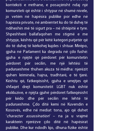
konteksti e rrethane, e posaçërisht ndaj një
komuniteti që është i shtypur në shumë nivele,
jo vetëm në hapësira publike por edhe në
hapësira private, në ambientet ku do të duhej të
ndiheshin më të sigurt pra – në shtëpitë e tyre.
Shpeshherë ballafaqohen me stigmë e me
shtypje, kështu që për këtë kategori patjetër që
do të duhej të kërkohej kujdes i shtuar. Mirëpo,
gjuha në Parlament ka degradu në çdo fushë:
gjuha e njëjtë që përdoret për komunitetin
përdoret për secilin, me një lehtësi të
padurueshme thuhen akuza të mëdha: njerëzit
quhen kriminela, hajna, tradhtarë, e të tjerë.
Kështu që, fatkeqësisht, gjuha e urrejtjes që
shfaqet drejt komunitetit LGBT nuk është
ekskluzive, e njëjta gjuhë përdoret fatkeqësisht
për këdo dhe për secilin me lehtë të
padurueshme. Çdo ditë kemi në Kuvendin e
Kosovës, edhe në mediat tona, ajo që duhet
‘
character assassination
’ – na ja u vrajmë
karakterin njerëzve çdo ditë në hapësirat
publike. Dhe kur ndodh kjo, dhuna fizike është