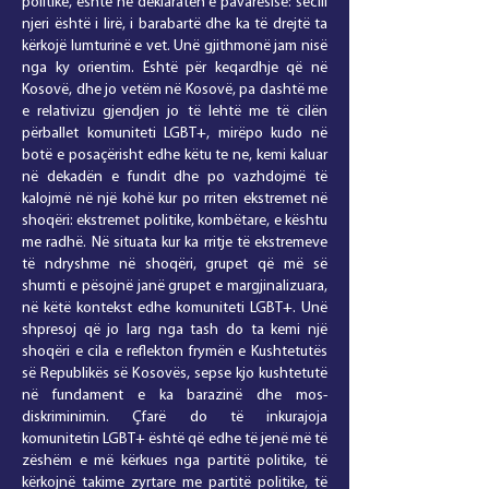
politike, është në deklaratën e pavarësisë: secili
njeri është i lirë, i barabartë dhe ka të drejtë ta
kërkojë lumturinë e vet. Unë gjithmonë jam nisë
nga ky orientim. Është për keqardhje që në
Kosovë, dhe jo vetëm në Kosovë, pa dashtë me
e relativizu gjendjen jo të lehtë me të cilën
përballet komuniteti LGBT+, mirëpo kudo në
botë e posaçërisht edhe këtu te ne, kemi kaluar
në dekadën e fundit dhe po vazhdojmë të
kalojmë në një kohë kur po rriten ekstremet në
shoqëri: ekstremet politike, kombëtare, e kështu
me radhë. Në situata kur ka rritje të ekstremeve
të ndryshme në shoqëri, grupet që më së
shumti e pësojnë janë grupet e margjinalizuara,
në këtë kontekst edhe komuniteti LGBT+. Unë
shpresoj që jo larg nga tash do ta kemi një
shoqëri e cila e reflekton frymën e Kushtetutës
së Republikës së Kosovës, sepse kjo kushtetutë
në fundament e ka barazinë dhe mos-
diskriminimin. Çfarë do të inkurajoja
komunitetin LGBT+ është që edhe të jenë më të
zëshëm e më kërkues nga partitë politike, të
kërkojnë takime zyrtare me partitë politike, të