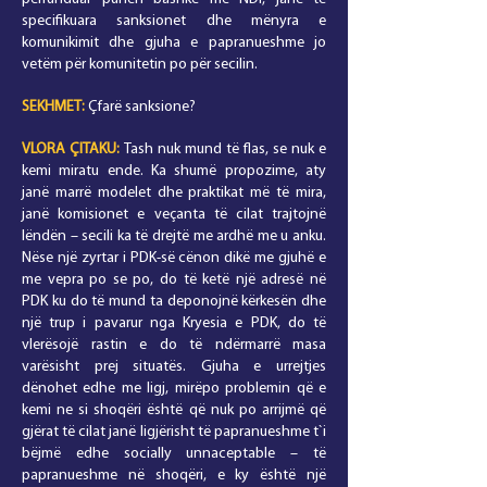
specifikuara sanksionet dhe mënyra e
komunikimit dhe gjuha e papranueshme jo
vetëm për komunitetin po për secilin.
SEKHMET:
Çfarë sanksione?
VLORA
ÇITAKU
:
Tash nuk mund të flas, se nuk e
kemi miratu ende. Ka shumë propozime, aty
janë marrë modelet dhe praktikat më të mira,
janë komisionet e veçanta të cilat trajtojnë
lëndën – secili ka të drejtë me ardhë me u anku.
Nëse një zyrtar i PDK-së cënon dikë me gjuhë e
me vepra po se po, do të ketë një adresë në
PDK ku do të mund ta deponojnë kërkesën dhe
një trup i pavarur nga Kryesia e PDK, do të
vlerësojë rastin e do të ndërmarrë masa
varësisht prej situatës. Gjuha e urrejtjes
dënohet edhe me ligj, mirëpo problemin që e
kemi ne si shoqëri është që nuk po arrijmë që
gjërat të cilat janë ligjërisht të papranueshme t`i
bëjmë edhe socially unnaceptable – të
papranueshme në shoqëri, e ky është një